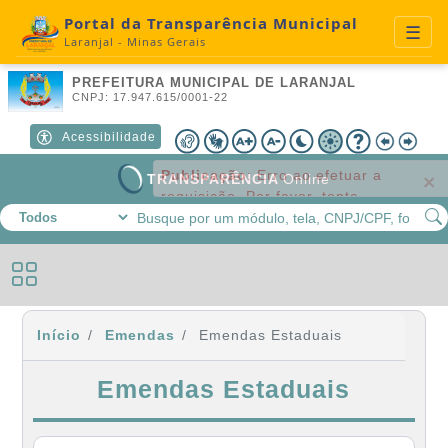
Portal da Transparência Municipal
☰
Laranjal - Minas Gerais
A+
A-
🌙
☀️
Contraste
Libras
Redefinir
PREFEITURA MUNICIPAL DE LARANJAL
CNPJ: 17.947.615/0001-22
Acessibilidade
Publicação
:
Erro ao efetuar a
C
TRANSPARÊNCIA
Online
×
requisição. Por favor, tente novamente.
Início
Emendas
Emendas Estaduais
Emendas Estaduais