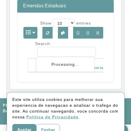
Emendas Estaduais
Show
entries
Search:
Orgão
Processing...
Número
Repassado
Autoria
Objeto
Número
Orgão
Autoria
Objeto
Repassado
Este site utiliza cookies para melhorar sua
experiencia de navegacao e analisar o trafego do
PREFEITURA MUNICIPAL DE LARANJAL, Rua Norberto
site. Ao continuar navegando, voce concorda com
Berno, 85 - Centro
nossa
Politica de Privacidade
.
FALE CONOSCO
Aceitar
Fechar
Avaliar Portal