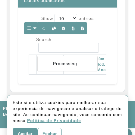
Editais publicados
Show
entries
Search:
Núm.
Processing...
Processo
Mod.
/ Ano
Modalidade
/ Ano
Objeto
Este site utiliza cookies para melhorar sua
experiencia de navegacao e analisar o trafego do
PREFEITURA MUNICIPAL DE LARANJAL, Rua Norberto
site. Ao continuar navegando, voce concorda com
Berno, 85 - Centro
nossa
Politica de Privacidade
.
FALE CONOSCO
Aceitar
Fechar
Avaliar Portal