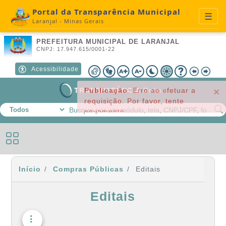
Portal da Transparência Municipal
☰
Laranjal - Minas Gerais
A+
A-
🌙
☀️
Contraste
Libras
Redefinir
PREFEITURA MUNICIPAL DE LARANJAL
CNPJ: 17.947.615/0001-22
Acessibilidade
Publicação
:
Erro ao efetuar a
C
TRANSPARÊNCIA
Online
×
requisição. Por favor, tente
novamente.
Início
Compras Públicas
Editais
Editais