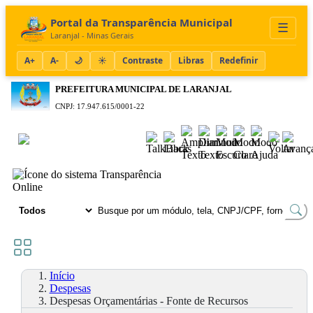
Portal da Transparência Municipal
☰
Laranjal - Minas Gerais
A+
A-
🌙
☀️
Contraste
Libras
Redefinir
PREFEITURA MUNICIPAL DE LARANJAL
CNPJ: 17.947.615/0001-22
Acessibilidade
TRANSPARÊNCIA
Online
Início
Despesas
Despesas Orçamentárias - Fonte de Recursos