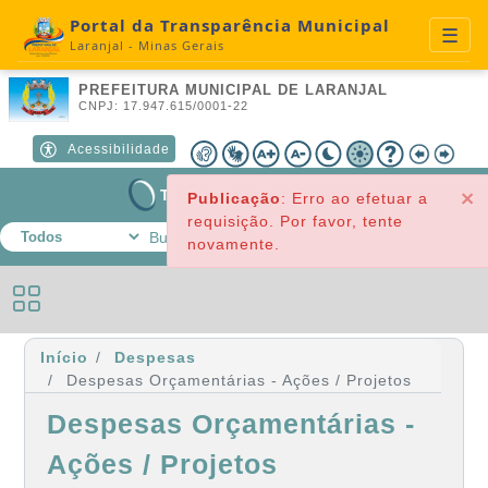
Portal da Transparência Municipal
☰
Laranjal - Minas Gerais
A+
A-
🌙
☀️
Contraste
Libras
Redefinir
PREFEITURA MUNICIPAL DE LARANJAL
CNPJ: 17.947.615/0001-22
Acessibilidade
C
TRANSPARÊNCIA
Online
×
Publicação
:
Erro ao efetuar a
requisição. Por favor, tente
novamente.
Início
Despesas
Despesas Orçamentárias - Ações / Projetos
Despesas Orçamentárias -
Ações / Projetos