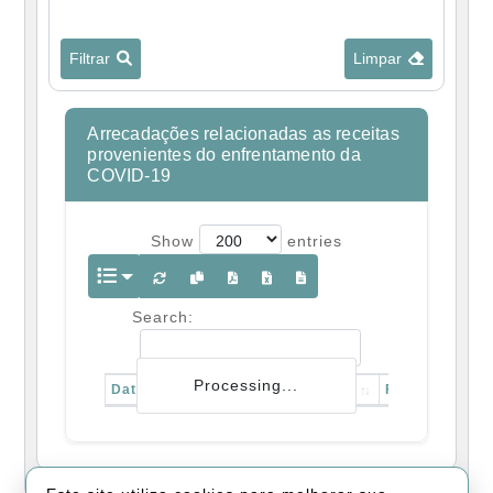
Filtrar
Limpar
Arrecadações relacionadas as receitas
provenientes do enfrentamento da
COVID-19
Show
entries
Search:
Processing...
Data
Origem
Detalhamento
Fonte
Valor
Data
Origem
Detalhamento
Fonte
Valor