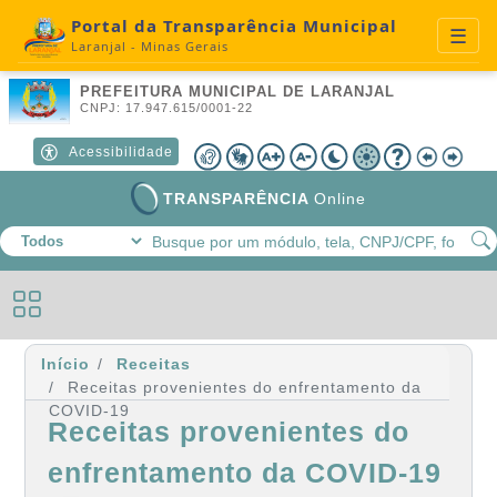
Portal da Transparência Municipal
☰
Laranjal - Minas Gerais
A+
A-
🌙
☀️
Contraste
Libras
Redefinir
PREFEITURA MUNICIPAL DE LARANJAL
CNPJ: 17.947.615/0001-22
Acessibilidade
TRANSPARÊNCIA
Online
Início
Receitas
Receitas provenientes do enfrentamento da
COVID-19
Receitas provenientes do
enfrentamento da COVID-19