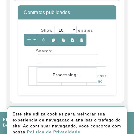
Contratos publicados
Show
entries
Search:
Processing...
Núm.
Ano
Processo
Contrato
Contrato
/ Ano
Modalida
Este site utiliza cookies para melhorar sua
PREFEITURA MUNICIPAL DE LARANJAL, Rua Norberto
experiencia de navegacao e analisar o trafego do
Berno, 85 - Centro
site. Ao continuar navegando, voce concorda com
nossa
Politica de Privacidade
.
FALE CONOSCO